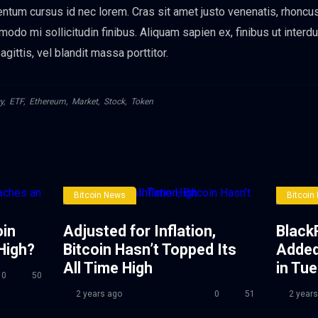
tum cursus id nec lorem. Cras sit amet justo venenatis, rhoncu
o mi sollicitudin finibus. Aliquam sapien ex, finibus ut interdum 
gittis, vel blandit massa porttitor.
y
,
ETF
,
Ethereum
,
Market
,
Stock
,
Token
Bitcoin News
Bitcoin
oin
Adjusted for Inflation,
Black
High?
Bitcoin Hasn’t Topped Its
Added
All Time High
in Tu
0
50
2 years ago
0
51
2 years