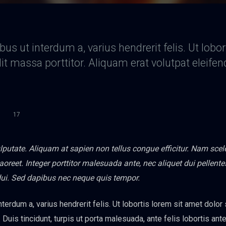
bus ut interdum a, varius hendrerit felis. Ut lobo
ndit massa porttitor. Aliquam erat volutpat eleifen
17
vulputate. Aliquam at sapien non tellus congue efficitur. Nam sce
 laoreet. Integer porttitor malesuada ante, nec aliquet dui pellen
dui. Sed dapibus nec neque quis tempor.
nterdum a, varius hendrerit felis. Ut lobortis lorem sit amet dolor
. Duis tincidunt, turpis ut porta malesuada, ante felis lobortis ante