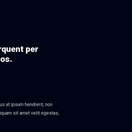
orquent per
eos.
us at ipsum hendrerit, non
liquam sit amet velit egestas,